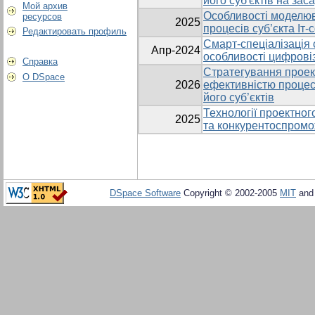
його суб'єктів на зас
Мой архив
Особливості моделюва
ресурсов
2025
процесів суб’єкта Іт
Редактировать профиль
Смарт-спеціалізація 
Апр-2024
особливості цифровіза
Справка
Стратегування проек
О DSpace
2026
ефективністю процесі
його суб’єктів
Технології проектно
2025
та конкурентоспромо
DSpace Software
Copyright © 2002-2005
MIT
an