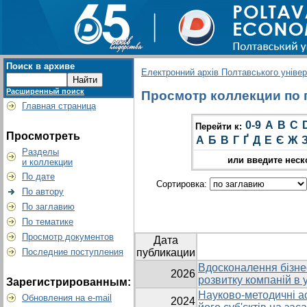
Поиск в архиве
Електронний архів Полтавського універс
Расширенный поиск
Просмотр коллекции по г
Главная страница
0-9
A
B
C
Перейти к:
Просмотреть
А
Б
В
Г
Ґ
Д
Е
Є
Ж
Разделы
или введите неск
и коллекции
По дате
Сортировка:
По автору
По заглавию
По тематике
Просмотр документов
Дата
Последние поступления
публикации
Вдосконалення бізне
2026
розвитку компаній в
Зарегистрированным:
Науково-методичні ас
Обновления на e-mail
2024