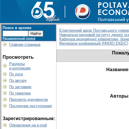
Поиск в архиве
Електронний архів Полтавського універс
Навчально-науковий інститут денної ос
Расширенный поиск
Кафедра економічної кібернетики, бізн
Матеріали конференцій (ННІДО ЕКБІС)
Главная страница
Пожалу
Просмотреть
Разделы
и коллекции
Название
По дате
По автору
По заглавию
По тематике
Авторы
Просмотр документов
Последние поступления
Зарегистрированным:
Обновления на e-mail