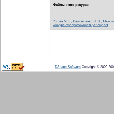
Файлы этого ресурса:
Рогоза М.Є., Вівтоніченко Я. В., Макси
конкурентоспроможності регіону.pdf
DSpace Software
Copyright © 2002-20