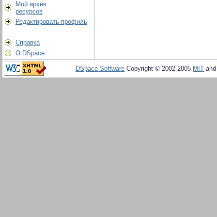
Мой архив
ресурсов
Редактировать профиль
Справка
О DSpace
DSpace Software
Copyright © 2002-2005
MIT
an