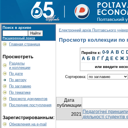
Поиск в архиве
Електронний архів Полтавського універс
Расширенный поиск
Просмотр коллекции по г
Главная страница
0-9
A
B
C
Перейти к:
Просмотреть
А
Б
В
Г
Ґ
Д
Е
Є
Ж
Разделы
или введите неск
и коллекции
По дате
Сортировка:
По автору
По заглавию
По тематике
Просмотр документов
Дата
Последние поступления
публикации
Педагогічні принцип
2021
діяльності студентів 
Зарегистрированным:
Обновления на e-mail