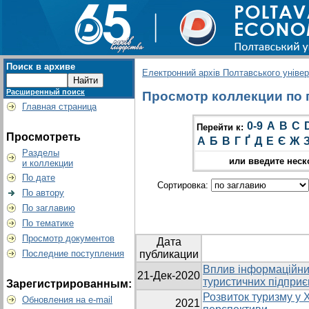
Поиск в архиве
Електронний архів Полтавського універс
Расширенный поиск
Просмотр коллекции по г
Главная страница
0-9
A
B
C
Перейти к:
Просмотреть
А
Б
В
Г
Ґ
Д
Е
Є
Ж
Разделы
или введите неск
и коллекции
По дате
Сортировка:
По автору
По заглавию
По тематике
Просмотр документов
Дата
Последние поступления
публикации
Вплив інформаційних
21-Дек-2020
туристичних підпри
Зарегистрированным:
Розвиток туризму у Х
Обновления на e-mail
2021