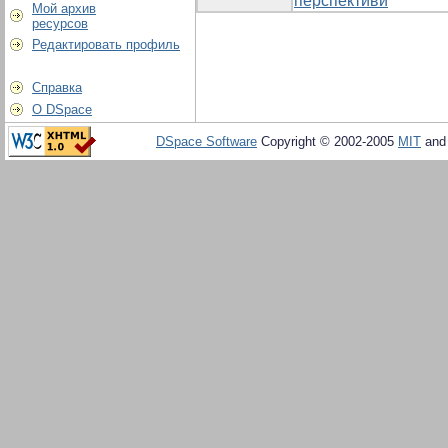
перспективи
Мой архив
ресурсов
Редактировать профиль
Справка
О DSpace
DSpace Software
Copyright © 2002-2005
MIT
an