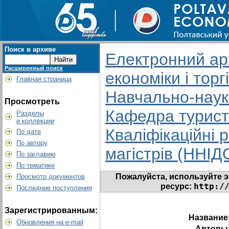
Поиск в архиве
Електронний арх
Расширенный поиск
економіки і торгі
Главная страница
Навчально-науко
Просмотреть
Кафедра туристи
Разделы
и коллекции
Кваліфікаційні 
По дате
По автору
магістрів (ННІД
По заглавию
По тематике
Пожалуйста, используйте э
Просмотр документов
http:/
ресурс:
Последние поступления
Зарегистрированным:
Название
Обновления на e-mail
Авторы