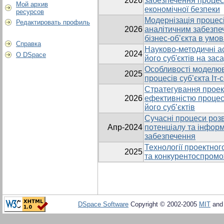
2026
забезпечення процесі
Мой архив
економічної безпеки
ресурсов
Модернізація процес
Редактировать профиль
2026
аналітичним забезпе
бізнес-об’єкта в умо
Справка
Науково-методичні ас
2024
О DSpace
його суб'єктів на зас
Особливості моделюва
2025
процесів суб’єкта Іт
Стратегування проек
2026
ефективністю процесі
його суб’єктів
Сучасні процеси розв
Апр-2024
потенціалу та інфор
забезпечення
Технології проектно
2025
та конкурентоспромо
DSpace Software
Copyright © 2002-2005
MIT
an