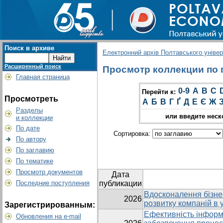
Поиск в архиве
Електронний архів Полтавського універс
Расширенный поиск
Просмотр коллекции по гр
Главная страница
0-9
A
B
C
Перейти к:
Просмотреть
А
Б
В
Г
Ґ
Д
Е
Є
Ж
Разделы
или введите неск
и коллекции
По дате
Сортировка:
По автору
По заглавию
По тематике
Просмотр документов
Дата
Последние поступления
публикации
Вдосконалення бізне
2026
розвитку компаній в
Зарегистрированным:
Ефективність інформ
Обновления на e-mail