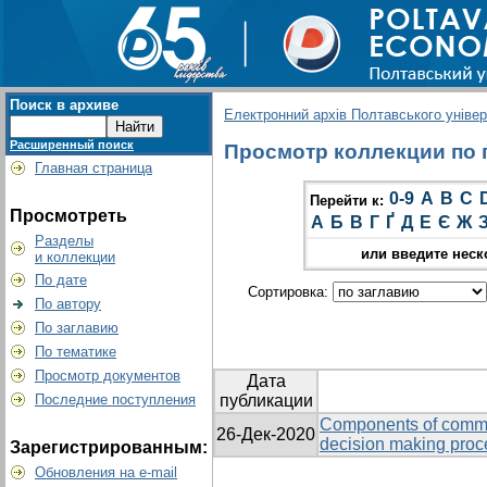
Поиск в архиве
Електронний архів Полтавського універс
Расширенный поиск
Просмотр коллекции по г
Главная страница
0-9
A
B
C
Перейти к:
Просмотреть
А
Б
В
Г
Ґ
Д
Е
Є
Ж
Разделы
или введите неск
и коллекции
По дате
Сортировка:
По автору
По заглавию
По тематике
Просмотр документов
Дата
Последние поступления
публикации
Components of commun
26-Дек-2020
decision making proc
Зарегистрированным:
Обновления на e-mail