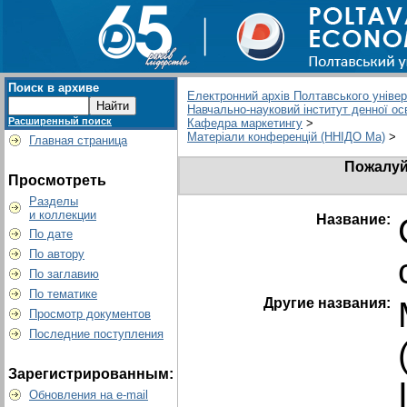
Поиск в архиве
Електронний архів Полтавського універс
Навчально-науковий інститут денної ос
Расширенный поиск
Кафедра маркетингу
>
Матеріали конференцій (ННІДО Ма)
>
Главная страница
Пожалуй
Просмотреть
Разделы
и коллекции
Название:
По дате
По автору
По заглавию
По тематике
Другие названия:
Просмотр документов
Последние поступления
Зарегистрированным:
Обновления на e-mail