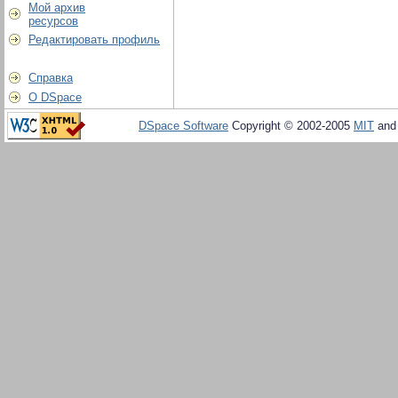
Мой архив
ресурсов
Редактировать профиль
Справка
О DSpace
DSpace Software
Copyright © 2002-2005
MIT
an