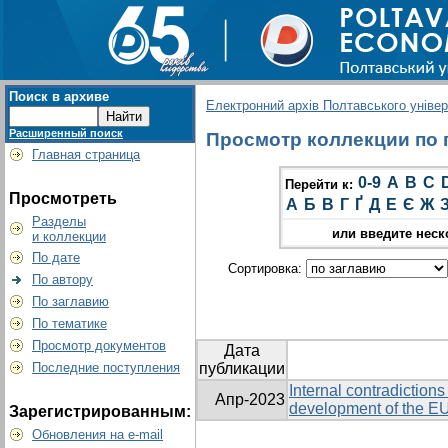
Поиск в архиве
Електронний архів Полтавського універс
Расширенный поиск
Просмотр коллекции по 
Главная страница
0-9
A
B
C
Перейти к:
Просмотреть
А
Б
В
Г
Ґ
Д
Е
Є
Ж
Разделы
или введите неск
и коллекции
По дате
Сортировка:
По автору
По заглавию
По тематике
Просмотр документов
Дата
Последние поступления
публикации
Internal contradictio
Апр-2023
development of the E
Зарегистрированным:
Обновления на e-mail