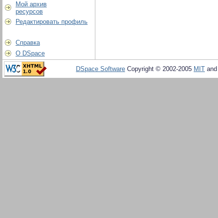
Мой архив
ресурсов
Редактировать профиль
Справка
О DSpace
DSpace Software
Copyright © 2002-2005
MIT
an