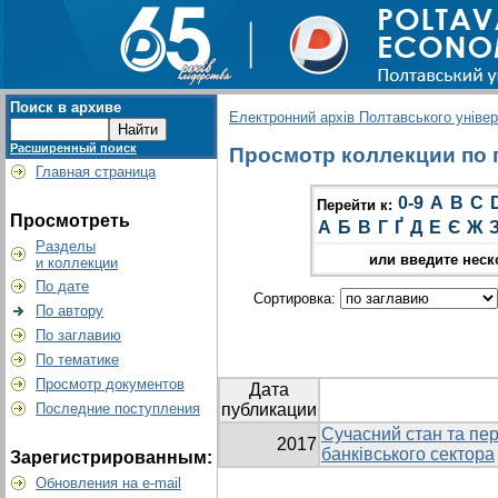
Поиск в архиве
Електронний архів Полтавського універс
Расширенный поиск
Просмотр коллекции по гр
Главная страница
0-9
A
B
C
Перейти к:
Просмотреть
А
Б
В
Г
Ґ
Д
Е
Є
Ж
Разделы
или введите неск
и коллекции
По дате
Сортировка:
По автору
По заглавию
По тематике
Просмотр документов
Дата
Последние поступления
публикации
Сучасний стан та пер
2017
банківського сектора
Зарегистрированным:
Обновления на e-mail