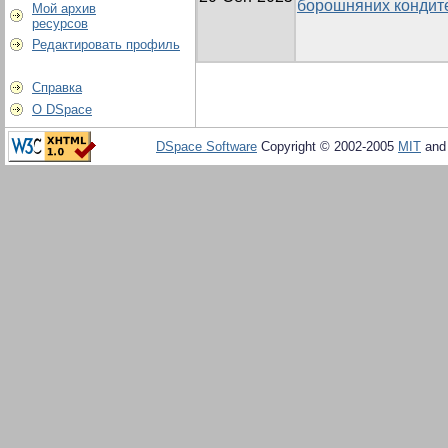
борошняних кондите
Мой архив
ресурсов
Редактировать профиль
Справка
О DSpace
DSpace Software
Copyright © 2002-2005
MIT
an