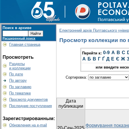
Поиск в архиве
Електронний архів Полтавського універс
Расширенный поиск
Просмотр коллекции по гр
Главная страница
0-9
A
B
C
Перейти к:
Просмотреть
А
Б
В
Г
Ґ
Д
Е
Є
Ж
Разделы
или введите неск
и коллекции
По дате
Сортировка:
По автору
По заглавию
По тематике
Просмотр документов
Дата
Последние поступления
публикации
Зарегистрированным:
Обновления на e-mail
Формування показни
20-Сен-2025