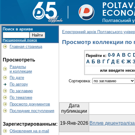
Поиск в архиве
Електронний архів Полтавського універс
Расширенный поиск
Просмотр коллекции по гр
Главная страница
0-9
A
B
C
Перейти к:
Просмотреть
А
Б
В
Г
Ґ
Д
Е
Є
Ж
Разделы
или введите неск
и коллекции
По дате
Сортировка:
По автору
По заглавию
По тематике
Просмотр документов
Дата
Последние поступления
публикации
19-Янв-2026
Вплив децентралізац
Зарегистрированным:
Обновления на e-mail