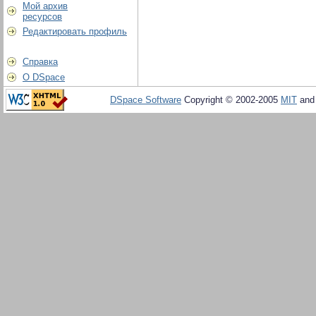
Мой архив
ресурсов
Редактировать профиль
Справка
О DSpace
DSpace Software
Copyright © 2002-2005
MIT
an