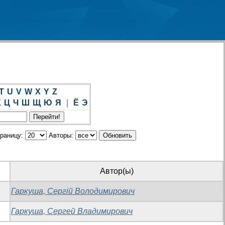
T
U
V
W
X
Y
Z
Х
Ц
Ч
Ш
Щ
Ю
Я
|
Ё
Э
траницу:
Авторы:
Автор(ы)
Гаркуша, Сергій Володимирович
Гаркуша, Сергей Владимирович