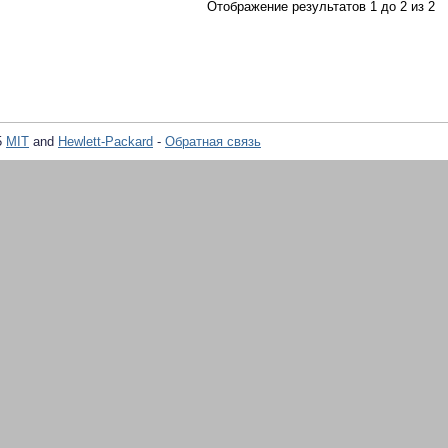
Отображение результатов 1 до 2 из 2
5
MIT
and
Hewlett-Packard
-
Обратная связь