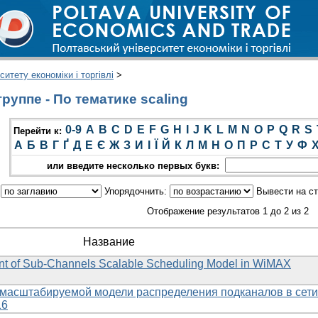
итету економіки і торгівлі
>
руппе - По тематике scaling
0-9
A
B
C
D
E
F
G
H
I
J
K
L
M
N
O
P
Q
R
S
Перейти к:
А
Б
В
Г
Ґ
Д
Е
Є
Ж
З
И
І
Ї
Й
К
Л
М
Н
О
П
Р
С
Т
У
Ф
или введите несколько первых букв:
:
Упорядочнить:
Вывести на с
Отображение результатов 1 до 2 из 2
Название
nt of Sub-Channels Scalable Scheduling Model in WiMAX
 масштабируемой модели распределения подканалов в сети
16