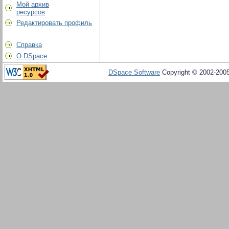
Мой архив
ресурсов
Редактировать профиль
Справка
О DSpace
DSpace Software
Copyright © 2002-200