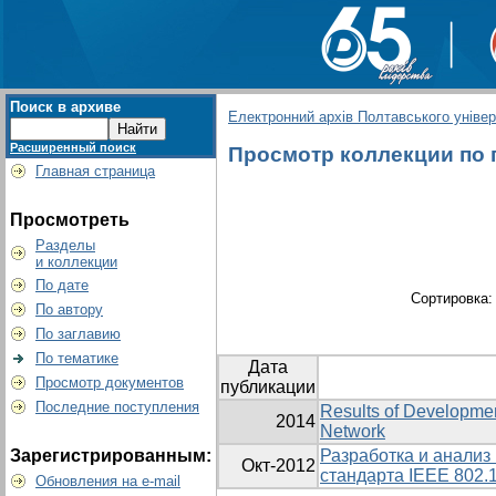
Поиск в архиве
Електронний архів Полтавського універс
Расширенный поиск
Просмотр коллекции по г
Главная страница
Просмотреть
Разделы
и коллекции
По дате
Сортировка
По автору
По заглавию
По тематике
Дата
Просмотр документов
публикации
Последние поступления
Results of Developme
2014
Network
Зарегистрированным:
Разработка и анализ
Окт-2012
стандарта IEEE 802.
Обновления на e-mail