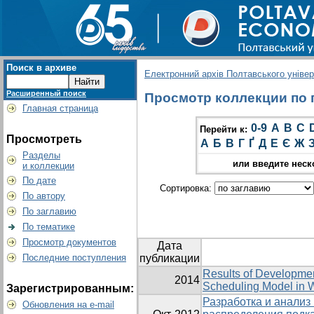
Поиск в архиве
Електронний архів Полтавського універс
Расширенный поиск
Просмотр коллекции по г
Главная страница
0-9
A
B
C
Перейти к:
Просмотреть
А
Б
В
Г
Ґ
Д
Е
Є
Ж
Разделы
или введите неск
и коллекции
По дате
Сортировка:
По автору
По заглавию
По тематике
Просмотр документов
Дата
Последние поступления
публикации
Results of Developme
2014
Scheduling Model in
Зарегистрированным:
Разработка и анали
Обновления на e-mail