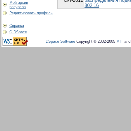
Окт-2012
распределения подка
Мой архив
802.16
ресурсов
Редактировать профиль
Справка
О DSpace
DSpace Software
Copyright © 2002-2005
MIT
an