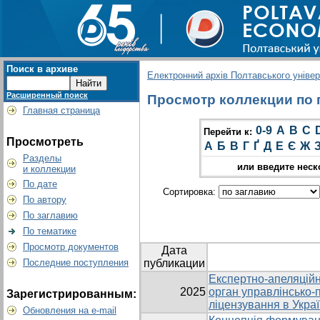
Поиск в архиве
Електронний архів Полтавського універс
Расширенный поиск
Просмотр коллекции по г
Главная страница
0-9
A
B
C
Перейти к:
Просмотреть
А
Б
В
Г
Ґ
Д
Е
Є
Ж
Разделы
или введите неск
и коллекции
По дате
Сортировка:
По автору
По заглавию
По тематике
Просмотр документов
Дата
Последние поступления
публикации
Експертно-апеляційн
2025
орган управлінсько-
Зарегистрированным:
ліцензування в Украї
Обновления на e-mail