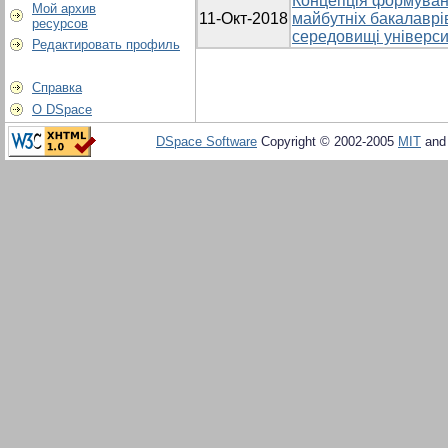
Концепція формуванн
Мой архив
11-Окт-2018
майбутніх бакалаврі
ресурсов
середовищі універси
Редактировать профиль
Справка
О DSpace
DSpace Software
Copyright © 2002-2005
MIT
an