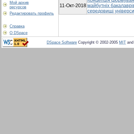
Концепція формуванн
Мой архив
11-Окт-2018
майбутніх бакалаврі
ресурсов
середовищі універси
Редактировать профиль
Справка
О DSpace
DSpace Software
Copyright © 2002-2005
MIT
an