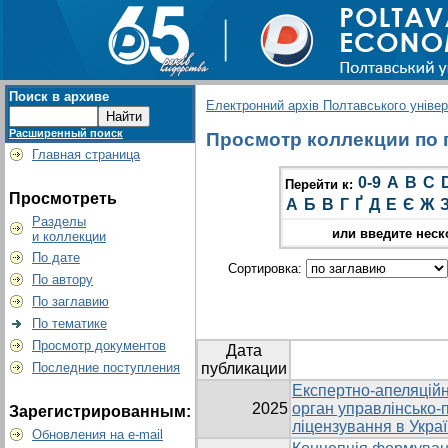
Поиск в архиве
Електронний архів Полтавського універс
Расширенный поиск
Просмотр коллекции по г
Главная страница
0-9
A
B
C
Перейти к:
Просмотреть
А
Б
В
Г
Ґ
Д
Е
Є
Ж
Разделы
или введите неск
и коллекции
По дате
Сортировка:
По автору
По заглавию
По тематике
Просмотр документов
Дата
Последние поступления
публикации
Експертно-апеляційн
2025
орган управлінсько-
Зарегистрированным:
ліцензування в Украї
Обновления на e-mail