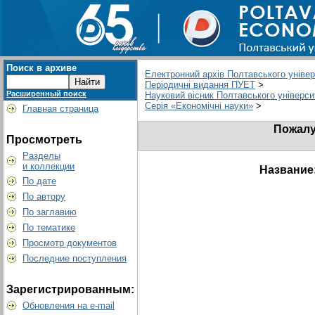
Поиск в архиве
Електронний архів Полтавського універс
Періодичні видання ПУЕТ
>
Расширенный поиск
Науковий вісник Полтавського університ
Серія «Економічні науки»
>
Главная страница
Пожалу
Просмотреть
Разделы
и коллекции
Название
По дате
По автору
По заглавию
По тематике
Просмотр документов
Последние поступления
Зарегистрированным:
Обновления на e-mail