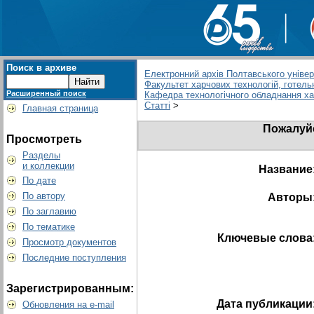
Поиск в архиве
Електронний архів Полтавського універс
Факультет харчових технологій, готель
Расширенный поиск
Кафедра технологічного обладнання харч
Статті
>
Главная страница
Пожалуйс
Просмотреть
Разделы
и коллекции
Название
По дате
По автору
Авторы
По заглавию
По тематике
Ключевые слова
Просмотр документов
Последние поступления
Зарегистрированным:
Дата публикации
Обновления на e-mail