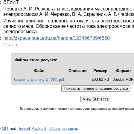
:
ВГУИТ
:
Черевко А. И. Результаты исследования массопроводности
электроосмоса/ А. И. Черевко, В. А. Скрыпник, А. Г. Фарісє
:
Изучение влияния теплового потока и тока электроосмо
свиного мяса. Обоснование частоты тока электроосмоса 
электроосмоса.
:
http://dspace.puet.edu.ua/handle/123456789/6560
:
Статті
Файлы этого ресурса:
Файл
Описание
Размер
Формат
Стаття у Віснику ВГУИТ.pdf
293,81 kB
Adobe PDF
Все ресурсы в архиве электронных ресурсов защищены авторским право
5
MIT
and
Hewlett-Packard
-
Обратная связь