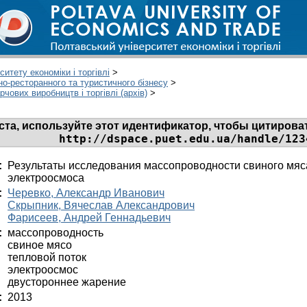
итету економіки і торгівлі
>
но-ресторанного та туристичного бізнесу
>
ових виробництв і торгівлі (архів)
>
та, используйте этот идентификатор, чтобы цитироват
http://dspace.puet.edu.ua/handle/123
:
Результаты исследования массопроводности свиного мяса
электроосмоса
:
Черевко, Александр Иванович
Скрыпник, Вячеслав Александрович
Фарисеев, Андрей Геннадьевич
:
массопроводность
свиное мясо
тепловой поток
электроосмос
двустороннее жарение
:
2013