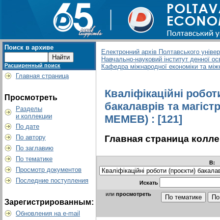
Поиск в архиве
Електронний архів Полтавського універс
Навчально-науковий інститут денної ос
Расширенный поиск
Кафедра міжнародної економіки та між
Главная страница
Кваліфікаційні робот
Просмотреть
бакалаврів та магіст
Разделы
и коллекции
МЕМЕВ) : [121]
По дате
Главная страница колл
По автору
По заглавию
По тематике
В:
Просмотр документов
Последние поступления
Искать
или
просмотреть
Зарегистрированным:
Обновления на e-mail