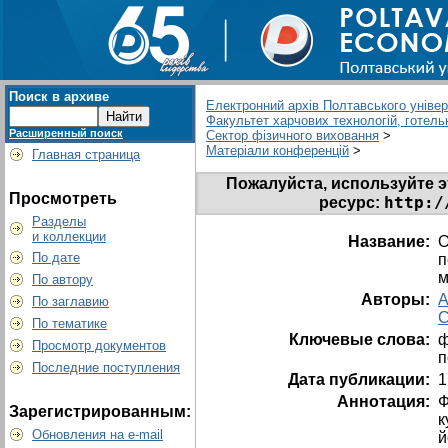
Поиск в архиве
Електронний архів Полтавського універс
Факультет харчових технологій, готель
Расширенный поиск
Сектор фізичного виховання
>
Матеріали конференцій
>
Главная страница
Пожалуйста, используйте э
Просмотреть
http:/
ресурс:
Разделы
и коллекции
Название:
О
По дате
п
м
По автору
Авторы:
А
По заглавию
С
По тематике
Ключевые слова:
ф
Просмотр документов
п
Последние поступления
Дата публикации:
1
Аннотация:
Ф
Зарегистрированным:
к
Обновления на e-mail
й