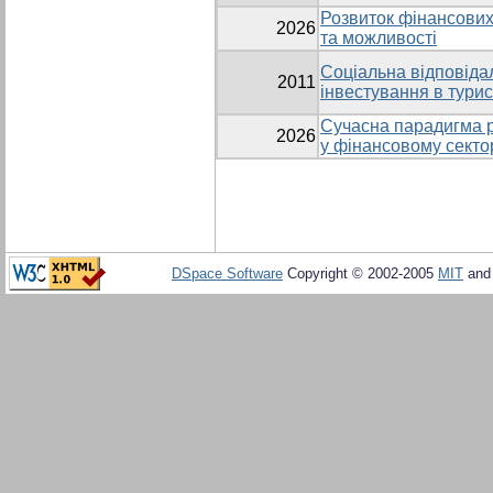
Розвиток фінансових 
2026
та можливості
Соціальна відповідал
2011
інвестування в турис
Сучасна парадигма р
2026
у фінансовому секто
DSpace Software
Copyright © 2002-2005
MIT
an