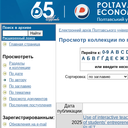
Поиск в архиве
Електронний архів Полтавського універс
Расширенный поиск
Просмотр коллекции по г
Главная страница
0-9
A
B
C
Перейти к:
Просмотреть
А
Б
В
Г
Ґ
Д
Е
Є
Ж
Разделы
или введите неск
и коллекции
По дате
Сортировка:
По автору
По заглавию
По тематике
Просмотр документов
Последние поступления
Дата
публикации
Use of interactive te
Зарегистрированным:
2025
of students’ entreprene
Обновления на e-mail
PUET