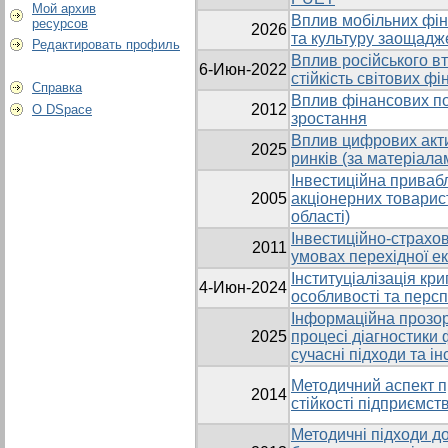
Мой архив
Вплив мобільних фін
ресурсов
2026
та культуру заощадж
Редактировать профиль
Вплив російського вт
6-Июн-2022
стійкість світових ф
Справка
Вплив фінансових по
2012
О DSpace
зростання
Вплив цифрових акти
2025
ринків (за матеріала
Інвестиційна привабл
2005
акціонерних товарис
області)
Інвестиційно-страхо
2011
умовах перехідної е
Інституціалізація кри
4-Июн-2024
особливості та перс
Інформаційна прозорі
2025
процесі діагностики 
сучасні підходи та і
Методичний аспект п
2014
стійкості підприємст
Методичні підходи до