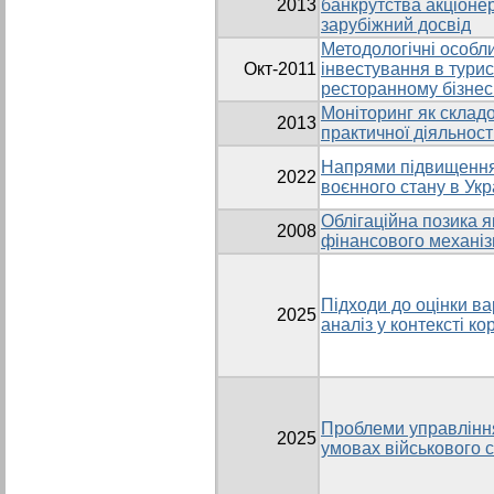
2013
банкрутства акціонер
зарубіжний досвід
Методологічні особл
Окт-2011
інвестування в турис
ресторанному бізнес
Моніторинг як склад
2013
практичної діяльност
Напрями підвищення 
2022
воєнного стану в Укр
Облігаційна позика я
2008
фінансового механі
Підходи до оцінки ва
2025
аналіз у контексті к
Проблеми управлінн
2025
умовах військового с