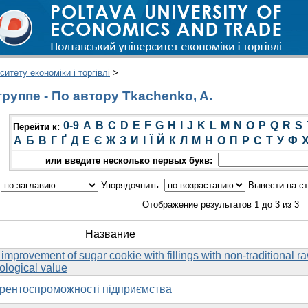
итету економіки і торгівлі
>
руппе - По автору Tkachenko, A.
0-9
A
B
C
D
E
F
G
H
I
J
K
L
M
N
O
P
Q
R
S
Перейти к:
А
Б
В
Г
Ґ
Д
Е
Є
Ж
З
И
І
Ї
Й
К
Л
М
Н
О
П
Р
С
Т
У
Ф
или введите несколько первых букв:
:
Упорядочнить:
Вывести на с
Отображение результатов 1 до 3 из 3
Название
mprovement of sugar cookie with fillings with non-traditional r
iological value
урентоспроможності підприємства