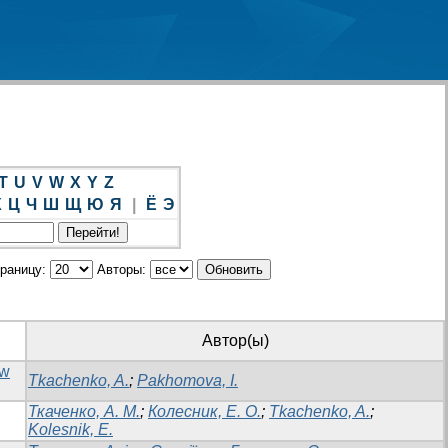
T
U
V
W
X
Y
Z
Х
Ц
Ч
Ш
Щ
Ю
Я
|
Ё
Э
траницу:
Авторы:
Автор(ы)
aw
Tkachenko, A.
;
Pakhomova, I.
Ткаченко, А. М.
;
Колесник, Е. О.
;
Tkachenko, A.
;
Kolesnik, E.