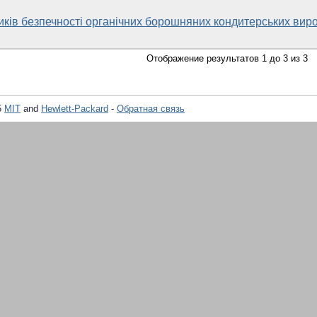
ків безпечності органічних борошняних кондитерських виро
Отображение результатов 1 до 3 из 3
5
MIT
and
Hewlett-Packard
-
Обратная связь