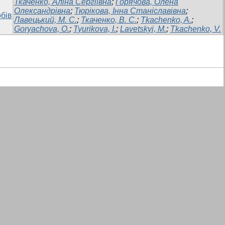
Ткаченко, Аліна Сергіївна
;
Горячова, Олена
Олександрівна
;
Тюрікова, Інна Станіславівна
;
бів
Лавецький, М. С.
;
Ткаченко, В. С.
;
Tkachenko, A.
;
Goryachova, O.
;
Tyurikova, I.
;
Lavetskyi, M.
;
Tkachenko, V.