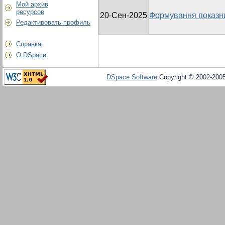
Мой архив
ресурсов
20-Сен-2025
Формування показни
Редактировать профиль
Справка
О DSpace
DSpace Software
Copyright © 2002-200