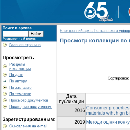
Поиск в архиве
Електронний архів Полтавського універс
Расширенный поиск
Просмотр коллекции по г
Главная страница
Просмотреть
Разделы
и коллекции
По дате
Сортировка
По автору
По заглавию
По тематике
Дата
Просмотр документов
публикации
Последние поступления
Consumer properties i
2016
materials wiht hign b
Зарегистрированным:
2019
Методи оцінки конк
Обновления на e-mail