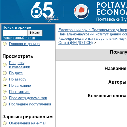
Поиск в архиве
Електронний архів Полтавського універс
Навчально-науковий інститут денної ос
Расширенный поиск
Кафедра педагогіки та суспільних наук
Статті (ННІДО ПСН)
>
Главная страница
Пожалу
Просмотреть
Разделы
и коллекции
Название
По дате
По автору
Авторы
По заглавию
По тематике
Ключевые слова
Просмотр документов
Последние поступления
Зарегистрированным:
Обновления на e-mail