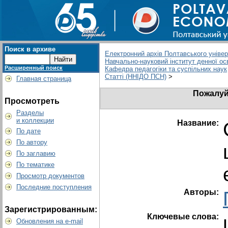
Поиск в архиве
Електронний архів Полтавського універс
Навчально-науковий інститут денної ос
Расширенный поиск
Кафедра педагогіки та суспільних наук
Статті (ННІДО ПСН)
>
Главная страница
Пожалуй
Просмотреть
Разделы
и коллекции
Название:
По дате
По автору
По заглавию
По тематике
Просмотр документов
Последние поступления
Авторы:
Зарегистрированным:
Ключевые слова:
Обновления на e-mail