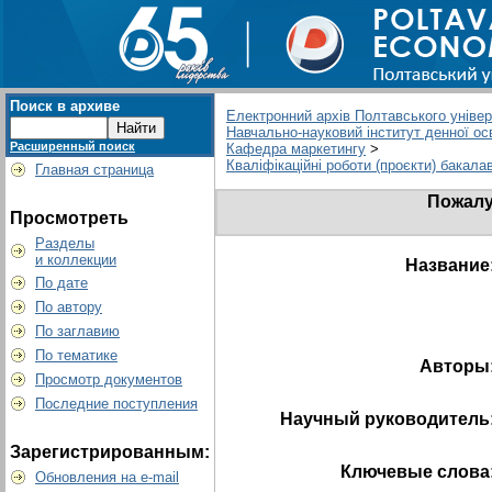
Поиск в архиве
Електронний архів Полтавського універс
Навчально-науковий інститут денної ос
Расширенный поиск
Кафедра маркетингу
>
Кваліфікаційні роботи (проєкти) бакала
Главная страница
Пожалу
Просмотреть
Разделы
и коллекции
Название
По дате
По автору
По заглавию
По тематике
Авторы
Просмотр документов
Последние поступления
Научный руководитель
Зарегистрированным:
Ключевые слова
Обновления на e-mail