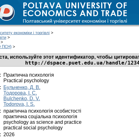
итету економіки і торгівлі
>
віти
>
>
О ПСН)
>
та, используйте этот идентификатор, чтобы цитироват
http://dspace.puet.edu.ua/handle/123
:
Практична психологія
Practical psychology
:
Бульченко, Д. В.
Тодорова, І. С.
Bulchenko, D. V.
Todorova, I. S.
:
практична психологія особистості
практична соціальна психологія
psychology as science and practice
practical social psychology
:
2026