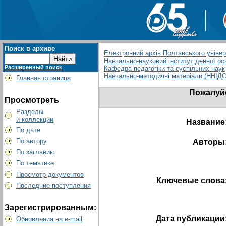
Поиск в архиве
Електронний архів Полтавського універс
Навчально-науковий інститут денної ос
Расширенный поиск
Кафедра педагогіки та суспільних наук
Навчально-методичні матеріали (ННІД
Главная страница
Пожалуйс
Просмотреть
Разделы
и коллекции
Название
По дате
По автору
Авторы
По заглавию
По тематике
Просмотр документов
Ключевые слова
Последние поступления
Зарегистрированным:
Дата публикации
Обновления на e-mail