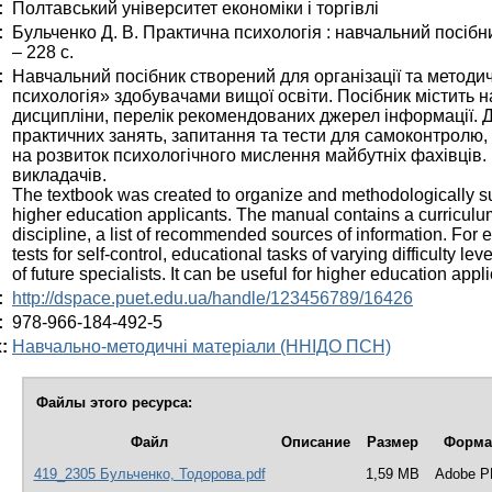
:
Полтавський університет економіки і торгівлі
:
Бульченко Д. В. Практична психологія : навчальний посібник
– 228 с.
:
Навчальний посібник створений для організації та метод
психологія» здобувачами вищої освіти. Посібник містить 
дисципліни, перелік рекомендованих джерел інформації. Д
практичних занять, запитання та тести для самоконтролю, 
на розвиток психологічного мислення майбутніх фахівців.
викладачів.
The textbook was created to organize and methodologically sup
higher education applicants. The manual contains a curricul
discipline, a list of recommended sources of information. For e
tests for self-control, educational tasks of varying difficulty l
of future specialists. It can be useful for higher education app
:
http://dspace.puet.edu.ua/handle/123456789/16426
:
978-966-184-492-5
:
Навчально-методичні матеріали (ННІДО ПСН)
Файлы этого ресурса:
Файл
Описание
Размер
Форма
419_2305 Бульченко, Тодорова.pdf
1,59 MB
Adobe P