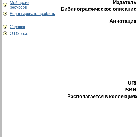
Издатель
Мой архив
ресурсов
Библиографическое описание
Редактировать профиль
Аннотация
Справка
О DSpace
URI
ISBN
Располагается в коллекциях