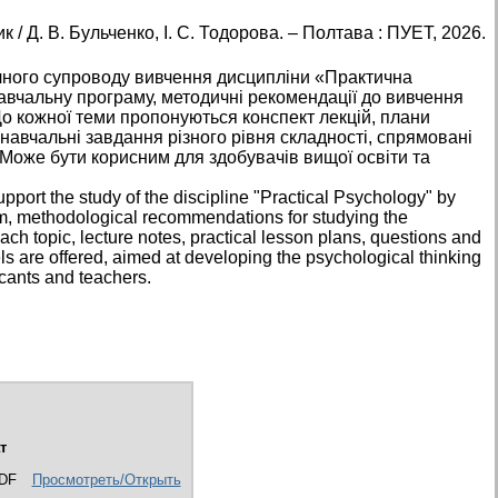
 / Д. В. Бульченко, І. С. Тодорова. – Полтава : ПУЕТ, 2026.
ичного супроводу вивчення дисципліни «Практична
навчальну програму, методичні рекомендації до вивчення
о кожної теми пропонуються конспект лекцій, плани
навчальні завдання різного рівня складності, спрямовані
 Може бути корисним для здобувачів вищої освіти та
port the study of the discipline "Practical Psychology" by
um, methodological recommendations for studying the
ach topic, lecture notes, practical lesson plans, questions and
evels are offered, aimed at developing the psychological thinking
licants and teachers.
т
DF
Просмотреть/Открыть