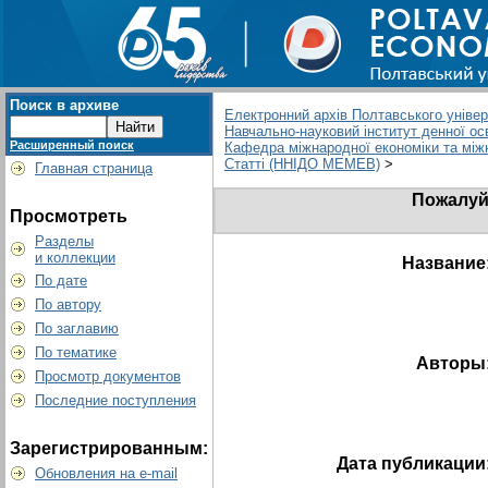
Поиск в архиве
Електронний архів Полтавського універс
Навчально-науковий інститут денної ос
Расширенный поиск
Кафедра міжнародної економіки та між
Статті (ННІДО МЕМЕВ)
>
Главная страница
Пожалуйс
Просмотреть
Разделы
и коллекции
Название
По дате
По автору
По заглавию
По тематике
Авторы
Просмотр документов
Последние поступления
Зарегистрированным:
Дата публикации
Обновления на e-mail