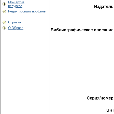
Мой архив
ресурсов
Издатель
Редактировать профиль
Справка
О DSpace
Библиографическое описание
Серия/номер
URI