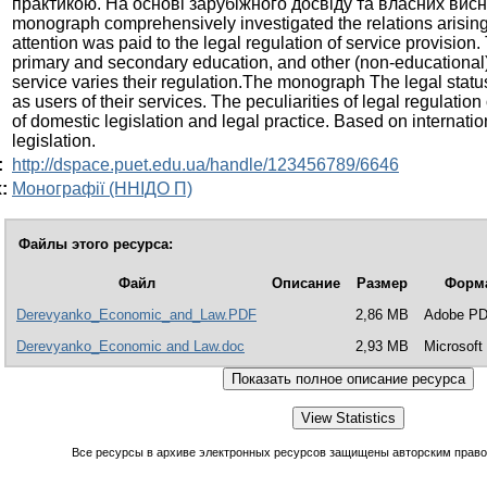
практикою. На основі зарубіжного досвіду та власних висн
monograph comprehensively investigated the relations arising i
attention was paid to the legal regulation of service provisio
primary and secondary education, and other (non-educational) 
service varies their regulation.The monograph The legal status o
as users of their services. The peculiarities of legal regulatio
of domestic legislation and legal practice. Based on internatio
legislation.
:
http://dspace.puet.edu.ua/handle/123456789/6646
:
Монографії (ННІДО П)
Файлы этого ресурса:
Файл
Описание
Размер
Форм
Derevyanko_Economic_and_Law.PDF
2,86 MB
Adobe P
Derevyanko_Economic and Law.doc
2,93 MB
Microsoft
Все ресурсы в архиве электронных ресурсов защищены авторским право