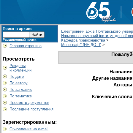
Поиск в архиве
Електронний архів Полтавського універс
Навчально-науковий інститут денної ос
Расширенный поиск
Кафедра правознавства
>
Монографії (ННІДО П)
>
Главная страница
Пожалуйс
Просмотреть
Разделы
и коллекции
Название
По дате
Другие названия
По автору
Авторы
По заглавию
По тематике
Ключевые слова
Просмотр документов
Последние поступления
Зарегистрированным:
Обновления на e-mail