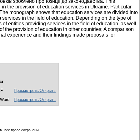
овків зроблено пропозиції до законодавства. This
n the provision of education services in Ukraine. Particular
n. The monograph shows that education services are divided into
services in the field of education. Depending on the type of
f entities providing services in the field of education, as well
n of the provision of education in other countries; A comparison
nal experience and their findings made ​​proposals for
ат
DF
Просмотреть/Открыть
 Word
Просмотреть/Открыть
м, все права сохранены.