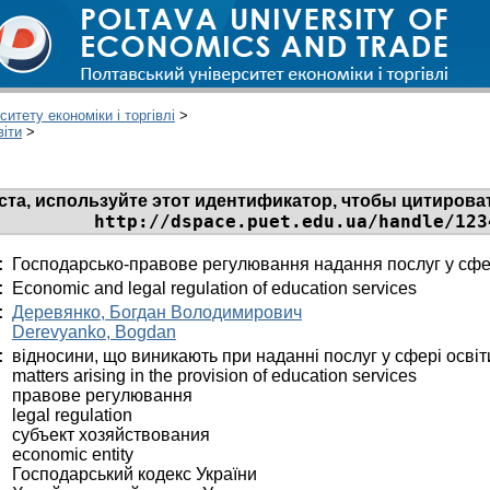
итету економіки і торгівлі
>
віти
>
та, используйте этот идентификатор, чтобы цитироват
http://dspace.puet.edu.ua/handle/123
:
Господарсько-правове регулювання надання послуг у сфер
:
Economic and legal regulation of education services
:
Деревянко, Богдан Володимирович
Derevyanko, Bogdan
:
відносини, що виникають при наданні послуг у сфері освіт
matters arising in the provision of education services
правове регулювання
legal regulation
субъект хозяйствования
economic entity
Господарський кодекс України