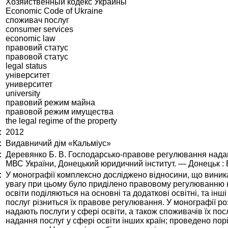
Хозяйственный кодекс Украины
Economic Code of Ukraine
споживач послуг
consumer services
economic law
правовий статус
правовой статус
legal status
університет
университет
university
правовий режим майна
правовой режим имущества
the legal regime of the property
:
2012
:
Видавничий дім «Кальміус»
:
Деревянко Б. В. Господарсько-правове регулювання надання
МВС України, Донецький юридичний інститут. — Донецьк : В
:
У монографії комплексно досліджено відносини, що виника
увагу при цьому було приділено правовому регулюванню н
освіти поділяються на основні та додаткові освітні, та інші
послуг різниться їх правове регулювання. У монографії р
надають послуги у сфері освіти, а також споживачів їх по
надання послуг у сфері освіти інших країн; проведено по