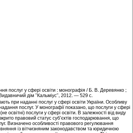
 послуг у сфері освіти : монографія / Б. В. Деревянко ;
идавничий дім "Кальміус", 2012. — 529 с.
ють при наданні послуг у сфері освіти України. Особливу
адання послуг. У монографії показано, що послуги у сфері
 (не освітні) послуги у сфері освіти. В залежності від виду
озкрито правовий статус суб’єктів господарювання, що
слуг. Визначено особливості правового регулювання
рівняння із вітчизняним законодавством та юридичною