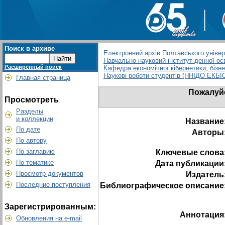
Поиск в архиве
Електронний архів Полтавського універс
Навчально-науковий інститут денної ос
Расширенный поиск
Кафедра економічної кібернетики, бізн
Наукові роботи студентів (ННІДО ЕКБІ
Главная страница
Пожалуйс
Просмотреть
Разделы
и коллекции
Название
По дате
Авторы
По автору
По заглавию
Ключевые слова
По тематике
Дата публикации
Просмотр документов
Издатель
Последние поступления
Библиографическое описание
Зарегистрированным:
Аннотация
Обновления на e-mail