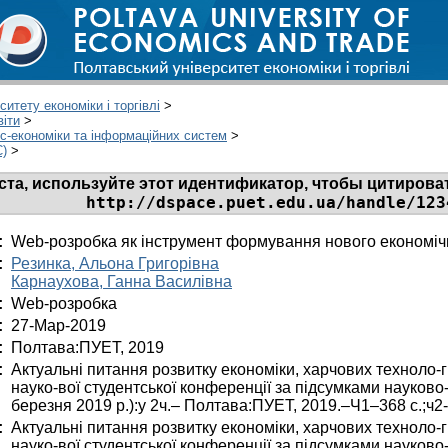
итету економіки і торгівлі
>
віти
>
ес-економіки та інформаційних систем
>
С)
>
та, используйте этот идентификатор, чтобы цитироват
http://dspace.puet.edu.ua/handle/123
:
Web-розробка як інструмент формування нового економіч
:
Резинка, Альона Григорівна
Карнаухова, Ганна Василівна
:
Web-розробка
:
27-Мар-2019
:
Полтава:ПУЕТ, 2019
:
Актуальні питання розвитку економіки, харчових техноло-г
науко-вої студентської конференції за підсумками науково-
березня 2019 р.):у 2ч.– Полтава:ПУЕТ, 2019.–Ч1–368 с.;ч2-
:
Актуальні питання розвитку економіки, харчових техноло-г
науко-вої студентської конференції за підсумками науково-