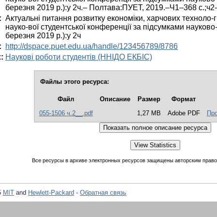
березня 2019 р.):у 2ч.– Полтава:ПУЕТ, 2019.–Ч1–368 с.;ч2-
:
Актуальні питання розвитку економіки, харчових техноло-г
науко-вої студентської конференції за підсумками науково-
березня 2019 р.):у 2ч
:
http://dspace.puet.edu.ua/handle/123456789/8786
:
Наукові роботи студентів (ННІДО ЕКБІС)
Файлы этого ресурса:
Файл
Описание
Размер
Формат
055-1506 ч.2__.pdf
1,27 MB
Adobe PDF
Про
Все ресурсы в архиве электронных ресурсов защищены авторским право
5
MIT
and
Hewlett-Packard
-
Обратная связь