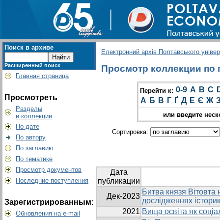
Поиск в архиве
Електронний архів Полтавського універс
Расширенный поиск
Просмотр коллекции по г
Главная страница
0-9
A
B
C
Перейти к:
Просмотреть
А
Б
В
Г
Ґ
Д
Е
Є
Ж
Разделы
или введите неск
и коллекции
По дате
Сортировка:
По автору
По заглавию
По тематике
Просмотр документов
Дата
Последние поступления
публикации
Битва князя Вітовта н
Дек-2023
дослідженнях історик
Зарегистрированным:
2021
Вища освіта як соціа
Обновления на e-mail