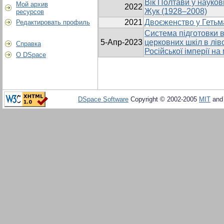
Вік Полтави у науков
Мой архив
2022
Жук (1928–2008)
ресурсов
2021
Двоєженство у Гетьма
Редактировать профиль
Система підготовки в
5-Апр-2023
церковних шкіл в лів
Справка
Російської імперії на
О DSpace
DSpace Software
Copyright © 2002-2005
MIT
an