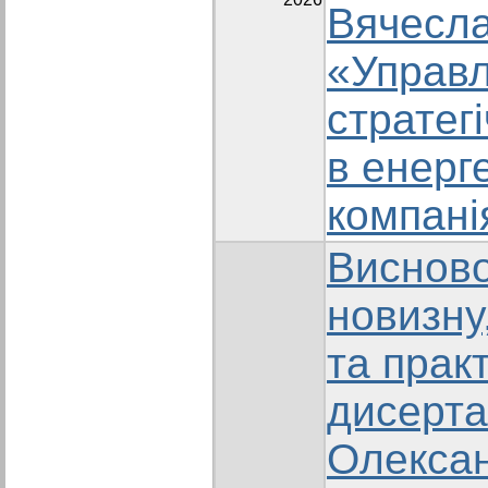
Вячесл
«Управл
стратег
в енерг
компані
Висново
новизну
та прак
дисерта
Олекса