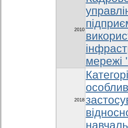
управлі
підприє
2010
викорис
інфраст
мережі 
Категор
особлив
застосу
2018
відносн
навчаль