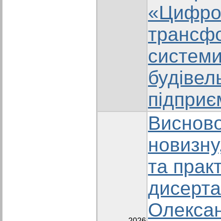
«Цифро
трансф
системи
будівел
підприє
Висново
новизну
та прак
дисерта
Олекса
2026