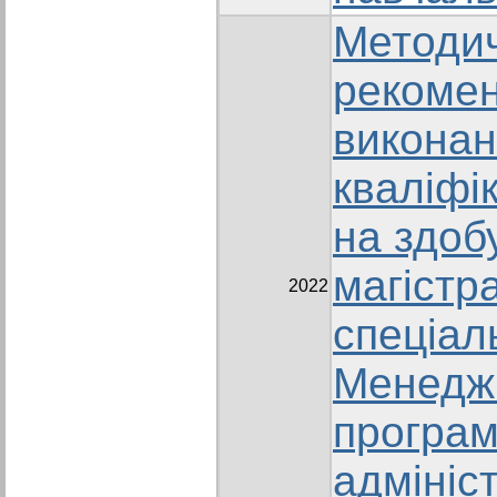
Методич
рекомен
викона
кваліфі
на здоб
магістр
2022
спеціал
Менеджм
програм
адмініс