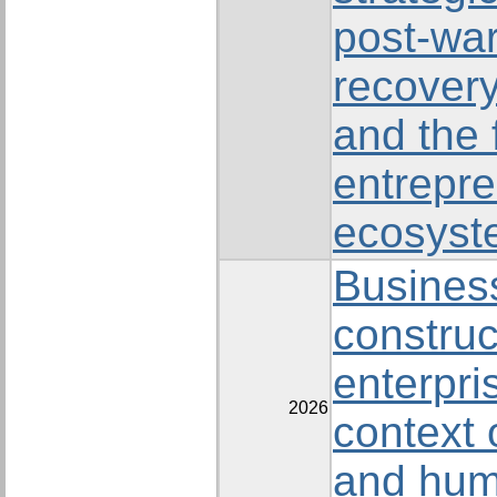
post-wa
recovery
and the 
entrepre
ecosyst
Busines
construc
enterpri
2026
context 
and hum