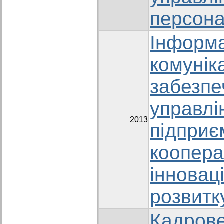
персон
Інформа
комунік
забезпе
управлі
2013
підприє
кооперац
інновац
розвитк
Кадрове