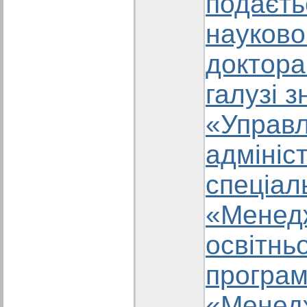
подаєть
науково
доктора
галузі з
«Управл
адмініс
спеціал
«Менед
освітнь
програ
«Менед