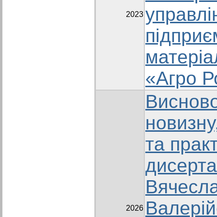
управлі
2023
підприє
матері
«Агро Р
Висново
новизну
та прак
дисерта
Вячесл
Валерій
2026