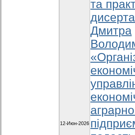
та прак
дисерта
Дмитра
Володи
«Органі
економі
управлі
економі
аграрно
підприє
12-Июн-2026