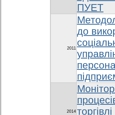
ПУЕТ
Методол
до вико
соціаль
2011
управлі
персон
підприє
Монітор
процесів
торгівлі
2014