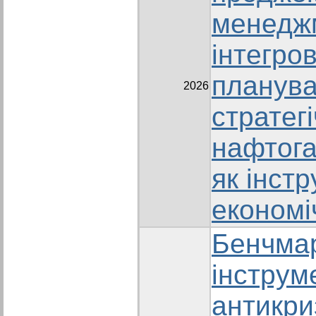
менедж
інтегро
планув
2026
стратег
нафтога
як інст
економі
Бенчмар
інструм
антикри