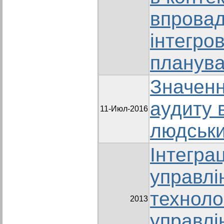
впрова
інтегро
планув
Значенн
аудиту 
11-Июл-2016
людськ
Інтеграц
управлі
техноло
2013
управлі