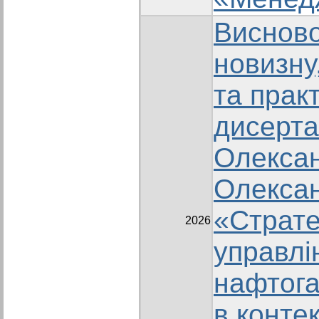
Висново
новизну
та прак
дисерта
Олекса
Олекса
«Страте
2026
управлі
нафтога
в контек