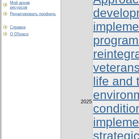
Мой архив
ресурсов
develop
Редактировать профиль
implemen
Справка
О DSpace
programs
reintegr
veterans 
life and
environ
2025
conditio
implemen
strategi