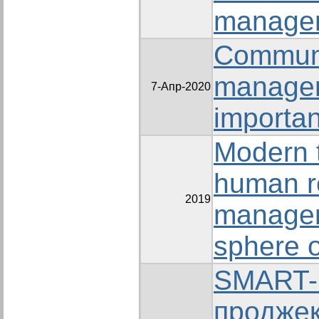
manage
Communi
manage
7-Апр-2020
importan
Modern 
human r
2019
managem
sphere o
SMART-
продже