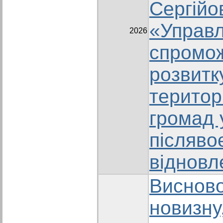
Сергійо
«Управл
2026
спромо
розвитк
територ
громад 
післяво
відновл
Висново
новизну