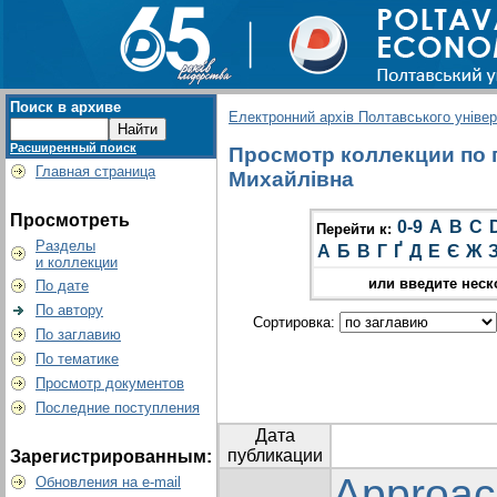
Поиск в архиве
Електронний архів Полтавського універс
Расширенный поиск
Просмотр коллекции по 
Главная страница
Михайлівна
Просмотреть
0-9
A
B
C
Перейти к:
Разделы
А
Б
В
Г
Ґ
Д
Е
Є
Ж
и коллекции
или введите неск
По дате
По автору
Сортировка:
По заглавию
По тематике
Просмотр документов
Последние поступления
Дата
публикации
Зарегистрированным:
Approac
Обновления на e-mail