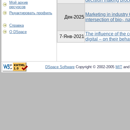
decision making proc
Мой архив
ресурсов
Редактировать профиль
Marketing in industry 
Дек-2025
intersection of bio-, 
Справка
О DSpace
The influence of the 
7-Янв-2021
digital – on their beha
DSpace Software
Copyright © 2002-2005
MIT
an