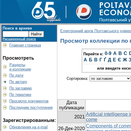
Поиск в архиве
Електронний архів Полтавського універс
Расширенный поиск
Просмотр коллекции по гр
Главная страница
0-9
A
B
C
Перейти к:
Просмотреть
А
Б
В
Г
Ґ
Д
Е
Є
Ж
Разделы
или введите неск
и коллекции
По дате
Сортировка:
По автору
По заглавию
По тематике
Просмотр документов
Дата
Последние поступления
публикации
Artificial intelligense
2021
come
Зарегистрированным:
Components of commun
Обновления на e-mail
26-Дек-2020