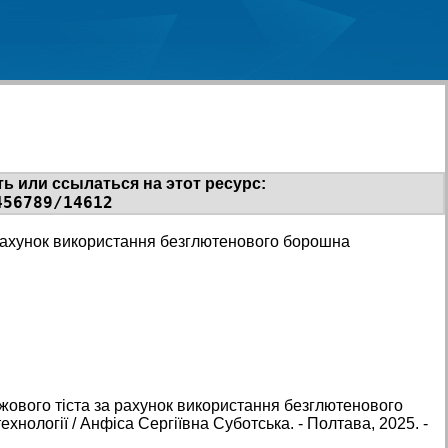
ь или ссылаться на этот ресурс:
456789/14612
а рахунок використання безглютенового борошна
джового тіста за рахунок використання безглютенового
ехнології / Анфіса Сергіївна Суботська. - Полтава, 2025. -