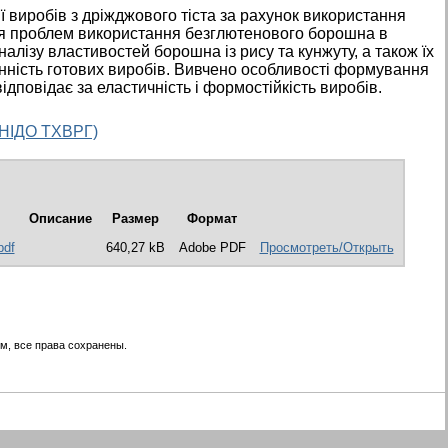
 виробів з дріжджового тіста за рахунок використання
ня проблем використання безглютенового борошна в
алізу властивостей борошна із рису та кунжуту, а також їх
цінність готових виробів. Вивчено особливості формування
відповідає за еластичність і формостійкість виробів.
(ННІДО ТХВРГ)
Описание
Размер
Формат
pdf
640,27 kB
Adobe PDF
Просмотреть/Открыть
м, все права сохранены.