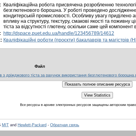
:
Кваліфікаційна робота присвячена розробленню технології
безглютенового борошна. У роботі проведено досліджен
кондитерській промисловості. Особливу увагу приділено ан
впливу на структуру, текстуру, смакові якості та поживну 
тіста за відсутності глютену, оскільки саме цей компонент 
:
http://dspace.puet.edu.ua/handle/123456789/14612
:
Кваліфікаційні роботи (проєкти) бакалаврів та магістрів 
Файл
в з дріжджового тіста за рахунок використання безглютенового борошна.
Все ресурсы в архиве электронных ресурсов защищены авторским право
5
MIT
and
Hewlett-Packard
-
Обратная связь