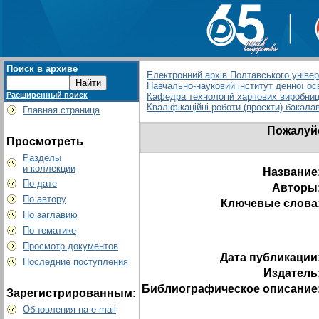
Поиск в архиве
Електронний архів Полтавського універс
Навчально-науковий інститут денної ос
Расширенный поиск
Кафедра технологій харчових виробниц
Кваліфікаційні роботи (проєкти) бакала
Главная страница
Пожалуйс
Просмотреть
Разделы
и коллекции
Название
По дате
Авторы
По автору
Ключевые слова
По заглавию
По тематике
Просмотр документов
Дата публикации
Последние поступления
Издатель
Библиографическое описание
Зарегистрированным:
Обновления на e-mail