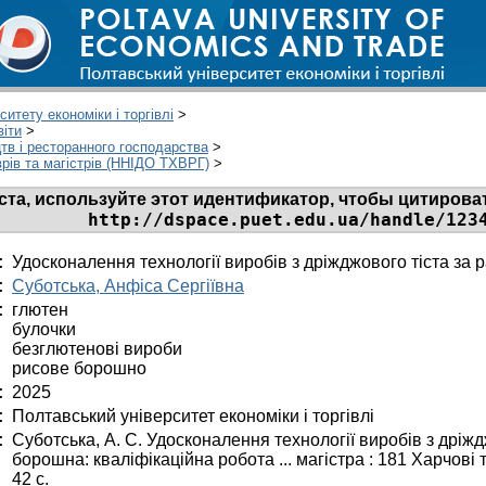
итету економіки і торгівлі
>
віти
>
тв і ресторанного господарства
>
врів та магістрів (ННІДО ТХВРГ)
>
та, используйте этот идентификатор, чтобы цитироват
http://dspace.puet.edu.ua/handle/123
:
Удосконалення технології виробів з дріжджового тіста з
:
Суботська, Анфіса Сергіївна
:
глютен
булочки
безглютенові вироби
рисове борошно
:
2025
:
Полтавський університет економіки і торгівлі
:
Суботська, А. С. Удосконалення технології виробів з дріж
борошна: кваліфікаційна робота ... магістра : 181 Харчові т
42 с.