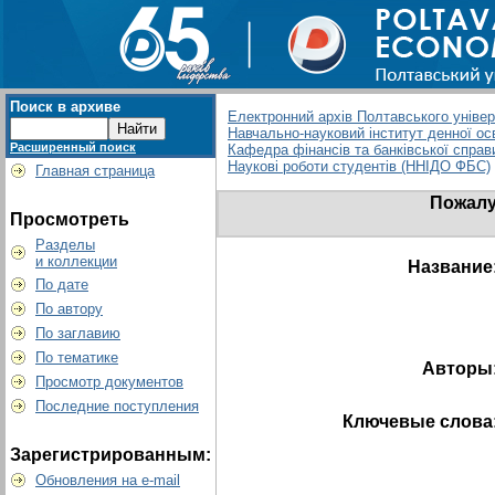
Поиск в архиве
Електронний архів Полтавського універс
Навчально-науковий інститут денної ос
Расширенный поиск
Кафедра фінансів та банківської справ
Наукові роботи студентів (ННІДО ФБС)
Главная страница
Пожалу
Просмотреть
Разделы
и коллекции
Название
По дате
По автору
По заглавию
По тематике
Авторы
Просмотр документов
Последние поступления
Ключевые слова
Зарегистрированным:
Обновления на e-mail