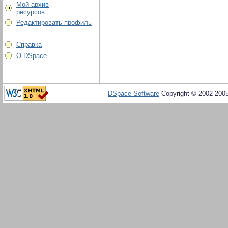
Мой архив
ресурсов
Редактировать профиль
Справка
О DSpace
DSpace Software
Copyright © 2002-200