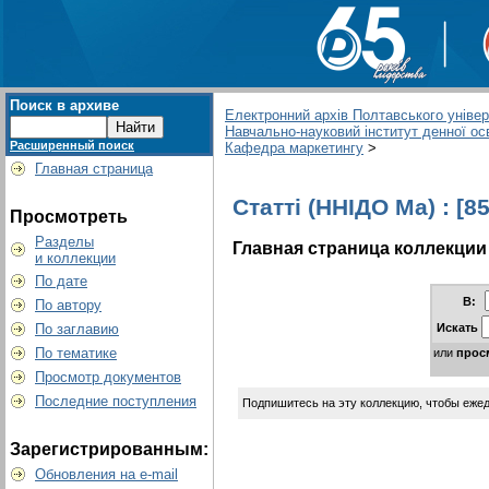
Поиск в архиве
Електронний архів Полтавського універс
Навчально-науковий інститут денної ос
Расширенный поиск
Кафедра маркетингу
>
Главная страница
Статті (ННІДО Ма) : [85
Просмотреть
Разделы
Главная страница коллекции
и коллекции
По дате
В:
По автору
Искать
По заглавию
По тематике
или
прос
Просмотр документов
Последние поступления
Подпишитесь на эту коллекцию, чтобы еже
Зарегистрированным:
Обновления на e-mail