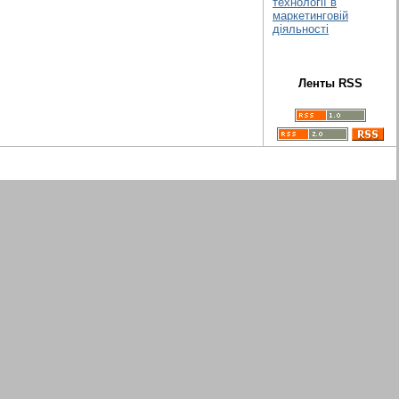
технології в
маркетинговій
діяльності
Ленты RSS