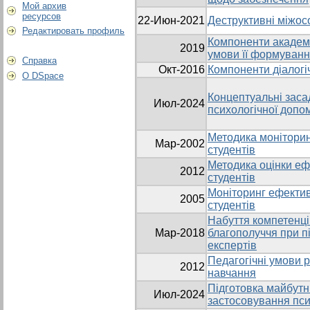
Мой архив
ресурсов
22-Июн-2021
Деструктивні міжосо
Редактировать профиль
Компоненти академі
2019
умови її формуван
Справка
Окт-2016
Компоненти діалогі
О DSpace
Концептуальні заса
Июл-2024
психологічної допо
Методика моніторин
Мар-2002
студентів
Методика оцінки еф
2012
студентів
Моніторинг ефектив
2005
студентів
Набуття компетенці
Мар-2018
благополуччя при п
експертів
Педагогічні умови р
2012
навчання
Підготовка майбутн
Июл-2024
застосовування пси