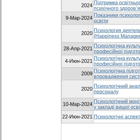
Підтримка освітньо
2024
психічного здоров’я
Показники психолог
9-Мар-2024
освіти
Психология деятел
2020
(Нappiness Manager
Психологічна культ
28-Апр-2021
професійної підгото
Психологічна культ
4-Июн-2021
професійної підгото
Психологічна підго
2009
впровадження сист
Психологічний анал
2020
персоналу
Психологічний моні
10-Мар-2024
у закладі вищої осв
22-Июн-2021
Психологічні аспект