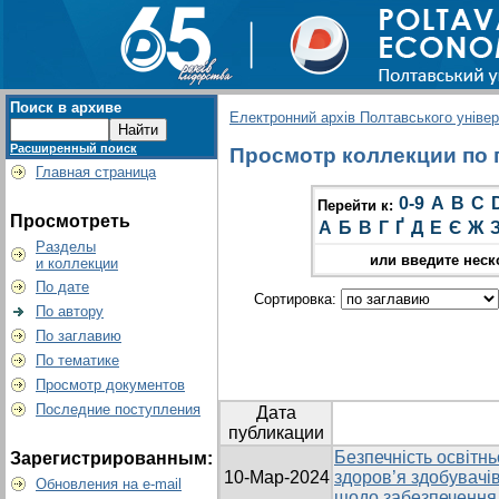
Поиск в архиве
Електронний архів Полтавського універс
Расширенный поиск
Просмотр коллекции по г
Главная страница
0-9
A
B
C
Перейти к:
Просмотреть
А
Б
В
Г
Ґ
Д
Е
Є
Ж
Разделы
или введите неск
и коллекции
По дате
Сортировка:
По автору
По заглавию
По тематике
Просмотр документов
Последние поступления
Дата
публикации
Безпечність освітн
Зарегистрированным:
10-Мар-2024
здоров’я здобувачів
Обновления на e-mail
щодо забезпечення